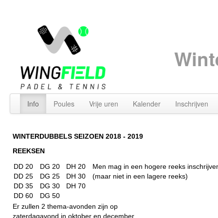
Wint
Info
Poules
Vrije uren
Kalender
Inschrijven
WINTERDUBBELS SEIZOEN 2018
- 2019
REEKSEN
DD 20
DG 20
DH 20
Men mag in een hogere reeks inschrijve
DD 25
DG 25
DH 30
(maar niet in een lagere reeks)
DD 35
DG 30
DH 70
DD 60
DG 50
Er zullen 2 thema-avonden zijn op
zaterdagavond in oktober en december