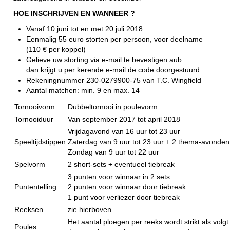
HOE INSCHRIJVEN EN WANNEER ?
Vanaf 10 juni tot en met 20 juli 2018
Eenmalig 55 euro storten per persoon, voor deelname
(110 € per koppel)
Gelieve uw storting via e-mail te bevestigen aub
dan krijgt u per kerende e-mail de code doorgestuurd
Rekeningnummer 230-0279900-75 van T.C. Wingfield
Aantal matchen: min. 9 en max. 14
Tornooivorm
Dubbeltornooi in poulevorm
Tornooiduur
Van september 2017 tot april 2018
Vrijdagavond van 16 uur tot 23 uur
Speeltijdstippen
Zaterdag van 9 uur tot 23 uur + 2 thema-avonden
Zondag van 9 uur tot 22 uur
Spelvorm
2 short-sets + eventueel tiebreak
3 punten voor winnaar in 2 sets
Puntentelling
2 punten voor winnaar door tiebreak
1 punt voor verliezer door tiebreak
Reeksen
zie hierboven
Het aantal ploegen per reeks wordt strikt als vol
Poules