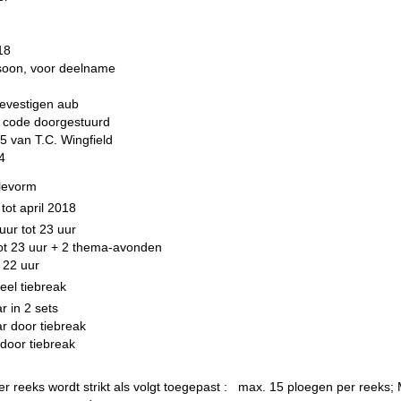
18
rsoon, voor deelname
bevestigen aub
e code doorgestuurd
van T.C. Wingfield
4
ulevorm
ot april 2018
uur tot 23 uur
tot 23 uur + 2 thema-avonden
 22 uur
eel tiebreak
r in 2 sets
r door tiebreak
 door tiebreak
r reeks wordt strikt als volgt toegepast : max. 15 ploegen per reeks; 