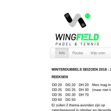
Info
Poules
Vrije uren
WINTERDUBBELS SEIZOEN 2018
- 
REEKSEN
DD 20
DG 20
DH 20
Men mag in 
DD 25
DG 25
DH 30
(maar niet i
DD 35
DG 30
DH 70
DD 60
DG 50
Er zullen 2 thema-avonden zijn op
zaterdagavond in oktober en decemb