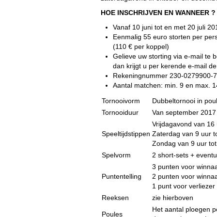
HOE INSCHRIJVEN EN WANNEER ?
Vanaf 10 juni tot en met 20 juli 20
Eenmalig 55 euro storten per pe
(110 € per koppel)
Gelieve uw storting via e-mail te 
dan krijgt u per kerende e-mail d
Rekeningnummer 230-0279900-75 
Aantal matchen: min. 9 en max. 1
Tornooivorm
Dubbeltornooi in po
Tornooiduur
Van september 2017 t
Vrijdagavond van 16 
Speeltijdstippen
Zaterdag van 9 uur 
Zondag van 9 uur tot
Spelvorm
2 short-sets + eventu
3 punten voor winnaa
Puntentelling
2 punten voor winnaa
1 punt voor verliezer
Reeksen
zie hierboven
Het aantal ploegen pe
Poules